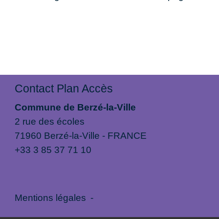
Contact Plan Accès
Commune de Berzé-la-Ville
2 rue des écoles
71960 Berzé-la-Ville - FRANCE
+33 3 85 37 71 10
Mentions légales
-