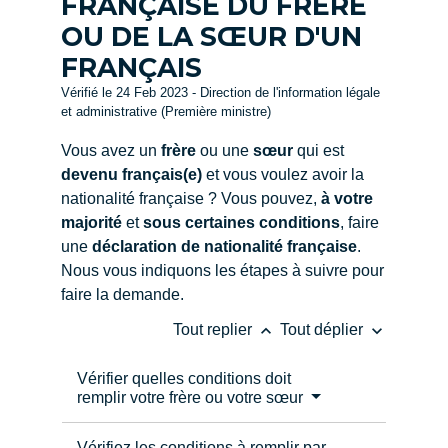
FRANÇAISE DU FRÈRE
OU DE LA SŒUR D'UN
FRANÇAIS
Vérifié le 24 Feb 2023 - Direction de l'information légale
et administrative (Première ministre)
Vous avez un
frère
ou une
sœur
qui est
devenu français(e)
et vous voulez avoir la
nationalité française ? Vous pouvez,
à votre
majorité
et
sous certaines conditions
, faire
une
déclaration de nationalité française
.
Nous vous indiquons les étapes à suivre pour
faire la demande.
keyboard_arrow_up
keyboard_arrow_down
Tout replier
Tout déplier
Vérifier quelles conditions doit
remplir votre frère ou votre sœur
Vérifiez les conditions à remplir par