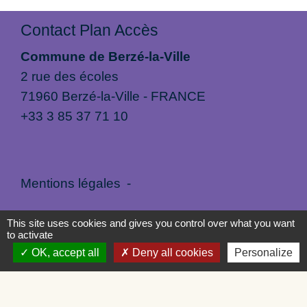
Contact Plan Accès
Commune de Berzé-la-Ville
2 rue des écoles
71960 Berzé-la-Ville - FRANCE
+33 3 85 37 71 10
Mentions légales
-
Politique de confidentialité
-
Accessibilité
-
This site uses cookies and gives you control over what you want
to activate
Plan du site
-
Gestion des cookies
OK, accept all
Deny all cookies
Personalize
Site créé en partenariat avec Réseau des Communes