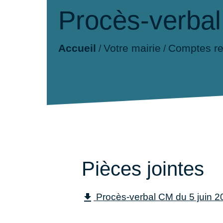
Procès-verbal
Accueil
Votre mairie
Comptes r
/
/
Pièces jointes
Procès-verbal CM du 5 juin 2
file_download