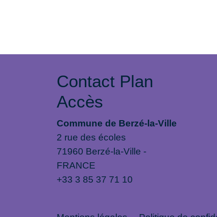
Contact Plan
Accès
Commune de Berzé-la-Ville
2 rue des écoles
71960 Berzé-la-Ville -
FRANCE
+33 3 85 37 71 10
Mentions légales
-
Politique de confide