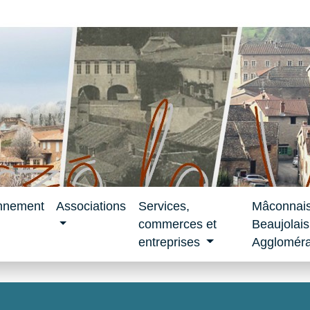
nnement
Associations
Services,
Mâconnai
commerces et
Beaujolais
entreprises
Aggloméra