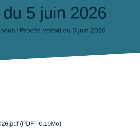
 du 5 juin 2026
endus
Procès-verbal du 5 juin 2026
/
026.pdf (PDF - 0.19Mo)