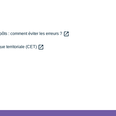
open_in_new
ôts : comment éviter les erreurs ?
open_in_new
que territoriale (CET)