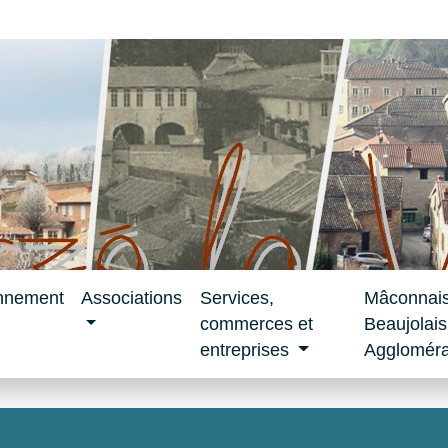
nnement
Associations
Services,
Mâconnai
commerces et
Beaujolais
entreprises
Aggloméra