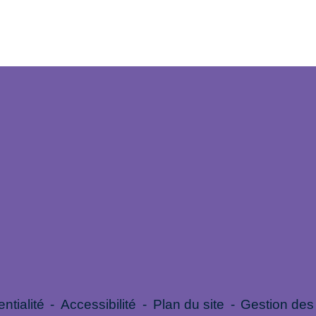
ntialité
-
Accessibilité
-
Plan du site
-
Gestion des