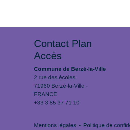
Contact Plan
Accès
Commune de Berzé-la-Ville
2 rue des écoles
71960 Berzé-la-Ville -
FRANCE
+33 3 85 37 71 10
Mentions légales
-
Politique de confide