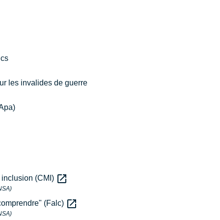
ics
r les invalides de guerre
(Apa)
open_in_new
é inclusion (CMI)
CNSA)
open_in_new
à comprendre" (Falc)
CNSA)