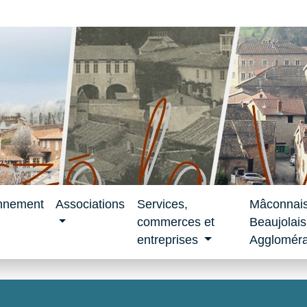
nnement
Associations
Services,
Mâconnai
commerces et
Beaujolais
entreprises
Aggloméra