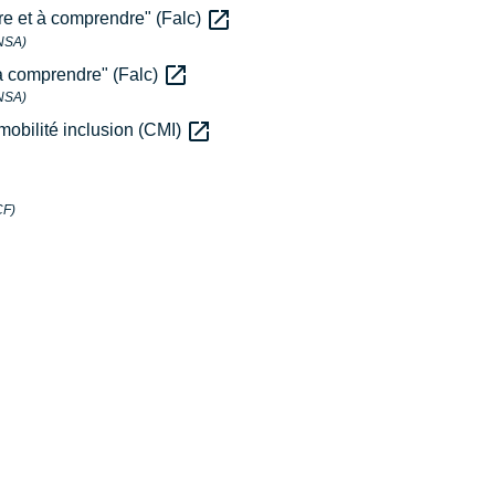
open_in_new
ire et à comprendre" (Falc)
CNSA)
open_in_new
t à comprendre" (Falc)
CNSA)
open_in_new
 mobilité inclusion (CMI)
CF)