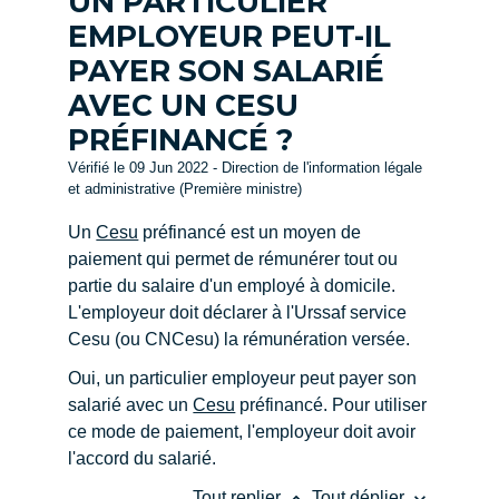
UN PARTICULIER
EMPLOYEUR PEUT-IL
PAYER SON SALARIÉ
AVEC UN CESU
PRÉFINANCÉ ?
Vérifié le 09 Jun 2022 - Direction de l'information légale
et administrative (Première ministre)
Un
Cesu
préfinancé est un moyen de
paiement qui permet de rémunérer tout ou
partie du salaire d'un employé à domicile.
L'employeur doit déclarer à l'Urssaf service
Cesu (ou CNCesu) la rémunération versée.
Oui, un particulier employeur peut payer son
salarié avec un
Cesu
préfinancé. Pour utiliser
ce mode de paiement, l'employeur doit avoir
l'accord du salarié.
keyboard_arrow_up
keyboard_arrow_down
Tout replier
Tout déplier