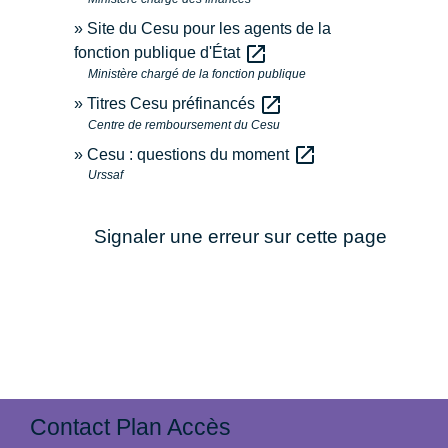
Site du Cesu pour les agents de la
open_in_new
fonction publique d'État
Ministère chargé de la fonction publique
open_in_new
Titres Cesu préfinancés
Centre de remboursement du Cesu
open_in_new
Cesu : questions du moment
Urssaf
Signaler une erreur sur cette page
Contact Plan Accès