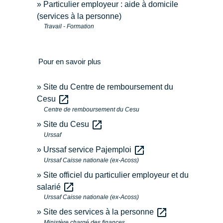
Particulier employeur : aide à domicile
(services à la personne)
Travail - Formation
Pour en savoir plus
Site du Centre de remboursement du
open_in_new
Cesu
Centre de remboursement du Cesu
open_in_new
Site du Cesu
Urssaf
open_in_new
Urssaf service Pajemploi
Urssaf Caisse nationale (ex-Acoss)
Site officiel du particulier employeur et du
open_in_new
salarié
Urssaf Caisse nationale (ex-Acoss)
open_in_new
Site des services à la personne
Ministère chargé des finances