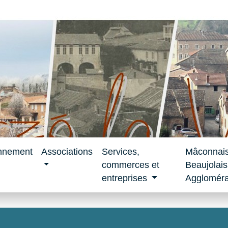
nnement
Associations
Services,
Mâconnai
commerces et
Beaujolais
entreprises
Aggloméra