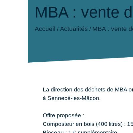
MBA : vente d
Accueil
Actualités
MBA : vente d
/
/
La direction des déchets de MBA or
à Sennecé-les-Mâcon.
Offre proposée :
Composteur en bois (400 litres) : 1
Bioseau : 1 € supplémentaire