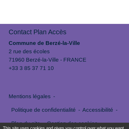
Contact Plan Accès
Commune de Berzé-la-Ville
2 rue des écoles
71960 Berzé-la-Ville - FRANCE
+33 3 85 37 71 10
Mentions légales
-
Politique de confidentialité
-
Accessibilité
-
Plan du site
-
Gestion des cookies
This site uses cookies and gives you control over what you want