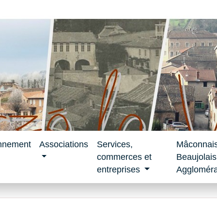
nnement
Associations
Services,
Mâconnai
commerces et
Beaujolais
entreprises
Aggloméra