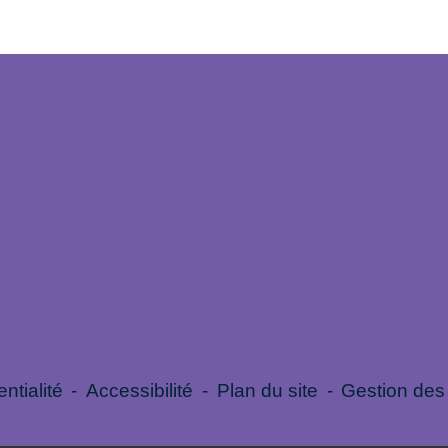
ntialité
-
Accessibilité
-
Plan du site
-
Gestion des