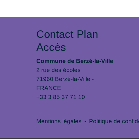
Contact Plan
Accès
Commune de Berzé-la-Ville
2 rue des écoles
71960 Berzé-la-Ville -
FRANCE
+33 3 85 37 71 10
Mentions légales
-
Politique de confide