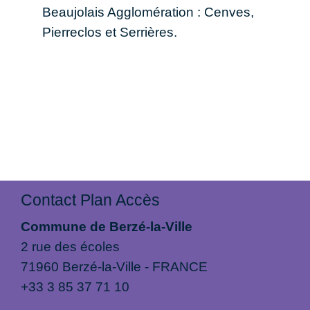
Beaujolais Agglomération : Cenves,
Pierreclos et Serrières.
Contact Plan Accès
Commune de Berzé-la-Ville
2 rue des écoles
71960 Berzé-la-Ville - FRANCE
+33 3 85 37 71 10